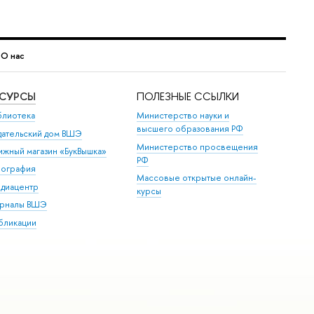
→
О нас
ЕСУРСЫ
ПОЛЕЗНЫЕ ССЫЛКИ
блиотека
Министерство науки и
высшего образования РФ
дательский дом ВШЭ
Министерство просвещения
ижный магазин «БукВышка»
РФ
пография
Массовые открытые онлайн-
диацентр
курсы
рналы ВШЭ
бликации