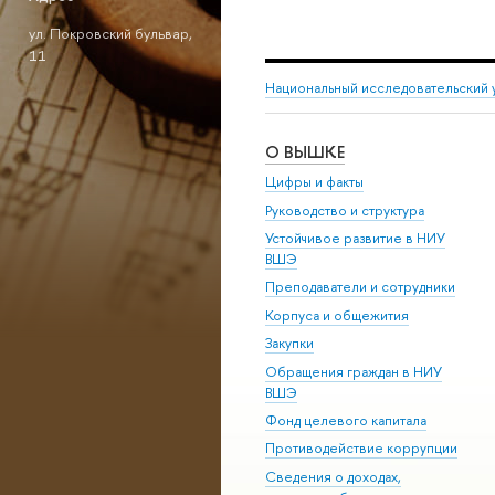
ул. Покровский бульвар,
11
Национальный исследовательский 
О ВЫШКЕ
Цифры и факты
Руководство и структура
Устойчивое развитие в НИУ
ВШЭ
Преподаватели и сотрудники
Корпуса и общежития
Закупки
Обращения граждан в НИУ
ВШЭ
Фонд целевого капитала
Противодействие коррупции
Сведения о доходах,