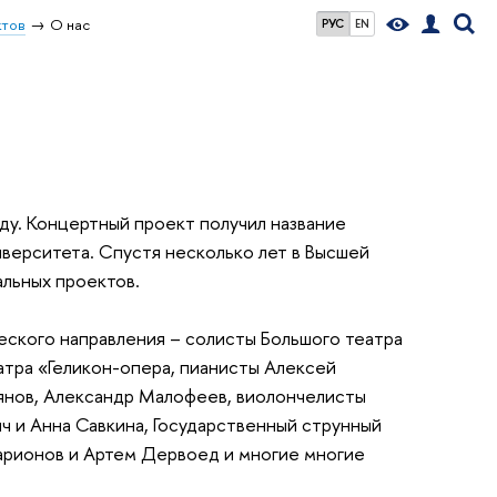
ктов
О нас
РУС
EN
ду. Концертный проект получил название
верситета. Спустя несколько лет в Высшей
альных проектов.
еского направления – солисты Большого театра
атра «Геликон-опера, пианисты Алексей
ьянов, Александр Малофеев, виолончелисты
ч и Анна Савкина, Государственный струнный
ларионов и Артем Дервоед и многие многие