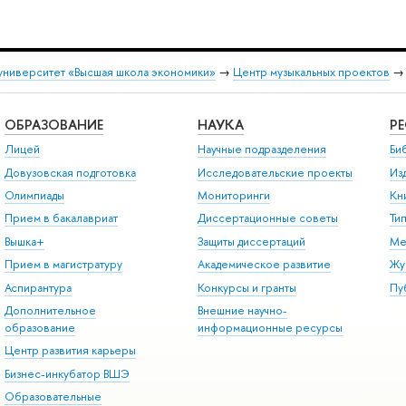
университет «Высшая школа экономики»
→
Центр музыкальных проектов
ОБРАЗОВАНИЕ
НАУКА
Р
Лицей
Научные подразделения
Би
Довузовская подготовка
Исследовательские проекты
Из
Олимпиады
Мониторинги
Кн
Прием в бакалавриат
Диссертационные советы
Ти
Вышка+
Защиты диссертаций
Ме
Прием в магистратуру
Академическое развитие
Жу
Аспирантура
Конкурсы и гранты
Пу
Дополнительное
Внешние научно-
образование
информационные ресурсы
Центр развития карьеры
Бизнес-инкубатор ВШЭ
Образовательные