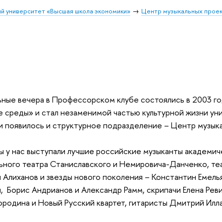
й университет «Высшая школа экономики»
Центр музыкальных прое
ные вечера в Профессорском клубе состоялись в 2003 го
среды» и стал незаменимой частью культурной жизни уни
 появилось и структурное подразделение – Центр музык
ы у нас выступали лучшие российские музыканты академич
ьного театра Станиславского и Немировича-Данченко, те
 Алиханов и звезды нового поколения – Константин Емел
, Борис Андрианов и Александр Рамм, скрипачи Елена Реви
ородина и Новый Русский квартет, гитаристы Дмитрий Ил