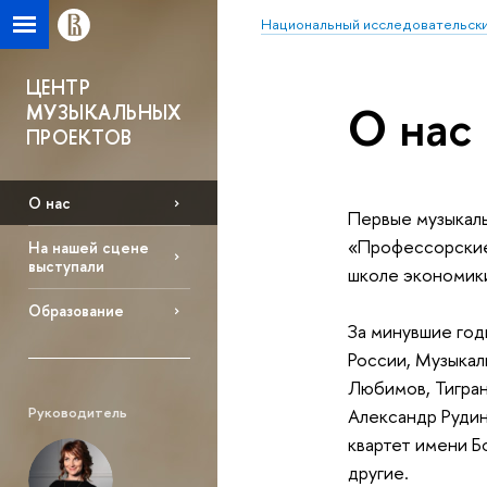
Национальный исследовательски
ЦЕНТР
О нас
МУЗЫКАЛЬНЫХ
ПРОЕКТОВ
О нас
Первые музыкаль
«Профессорские 
На нашей сцене
выступали
школе экономики
Образование
За минувшие год
России, Музыкал
Любимов, Тигран
Руководитель
Александр Рудин
квартет имени Б
другие.