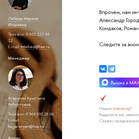
Впрочем, нам ин
Лебедь Марина
Александр Город
Игоревна
Кондаков, Рома
Телефон: 8 903 127 43
12
Следите за анон
Е-mail:
mlebed@hse.ru
Менеджер
Агаронян Кристина
Робертовна
Нашли
опечатку
?
Телефон: 8 968 595 28 06
Выделите её, нажмит
Е-mail:
Сервис предназначе
kagaronyan@hse.ru
Адрес