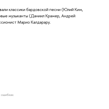
бывали классики бардовской песни (Юлий Ким,
овые музыканты (Даниил Крамер, Андрей
ссионист Марио Калдарару.
 ошибках.