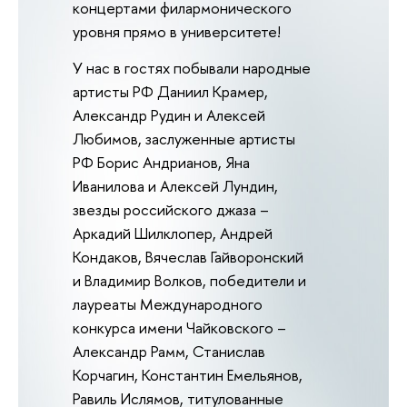
концертами филармонического
уровня прямо в университете!
У нас в гостях побывали народные
артисты РФ Даниил Крамер,
Александр Рудин и Алексей
Любимов, заслуженные артисты
РФ Борис Андрианов, Яна
Иванилова и Алексей Лундин,
звезды российского джаза –
Аркадий Шилклопер, Андрей
Кондаков, Вячеслав Гайворонский
и Владимир Волков, победители и
лауреаты Международного
конкурса имени Чайковского –
Александр Рамм, Станислав
Корчагин, Константин Емельянов,
Равиль Ислямов, титулованные