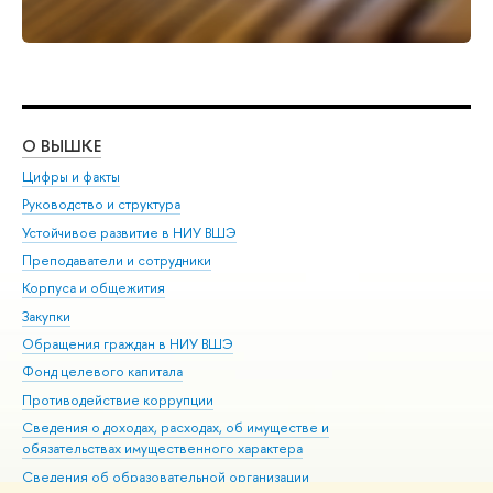
О ВЫШКЕ
ОБ
Цифры и факты
Ли
Руководство и структура
Дов
Устойчивое развитие в НИУ ВШЭ
Ол
Преподаватели и сотрудники
При
Корпуса и общежития
Вы
Закупки
При
Обращения граждан в НИУ ВШЭ
Ас
Фонд целевого капитала
До
Противодействие коррупции
Цен
Сведения о доходах, расходах, об имуществе и
Би
обязательствах имущественного характера
Об
Сведения об образовательной организации
Обр