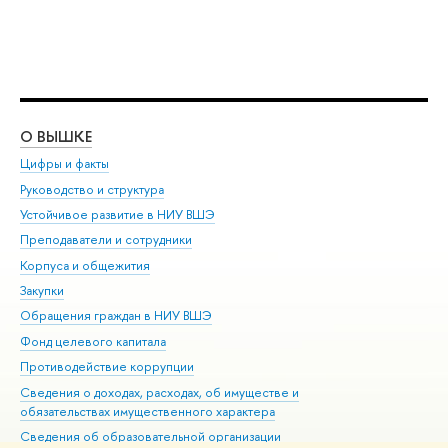
О ВЫШКЕ
ОБ
Цифры и факты
Ли
Руководство и структура
Дов
Устойчивое развитие в НИУ ВШЭ
Ол
Преподаватели и сотрудники
При
Корпуса и общежития
Вы
Закупки
При
Обращения граждан в НИУ ВШЭ
Ас
Фонд целевого капитала
До
Противодействие коррупции
Цен
Сведения о доходах, расходах, об имуществе и
Би
обязательствах имущественного характера
Об
Сведения об образовательной организации
Обр