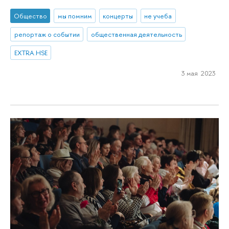
Общество
мы помним
концерты
не учеба
репортаж о событии
общественная деятельность
EXTRA.HSE
3 мая 2023