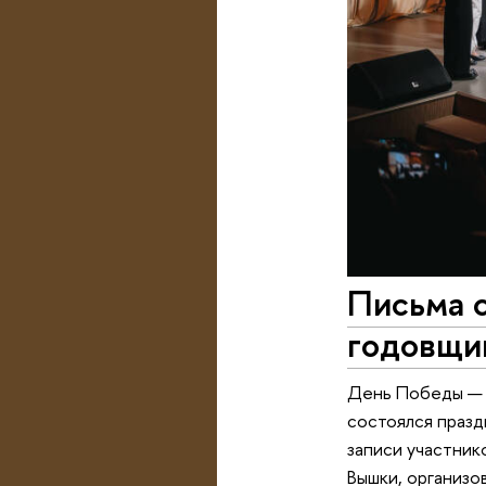
Письма 
годовщи
День Победы — о
состоялся празд
записи участник
Вышки, организо