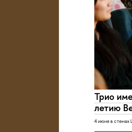
Трио им
летию В
4 июня в стенах