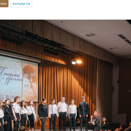
изнь
концерты