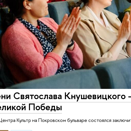
ени Святослава Кнушевицкого 
еликой Победы
 Центра Культр на Покровском бульваре состоялся заключ