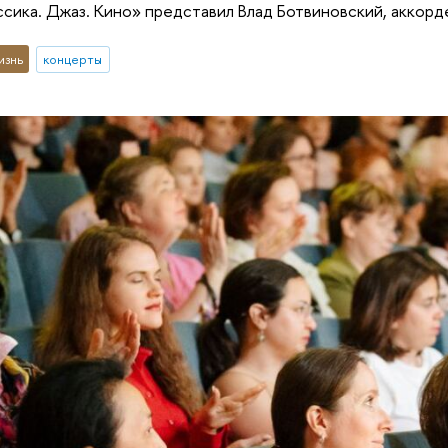
сика. Джаз. Кино» представил Влад Ботвиновский, аккорд
изнь
концерты