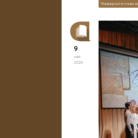
Университетская ж
9
мая
2024