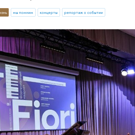
изнь
мы помним
концерты
репортаж о событии