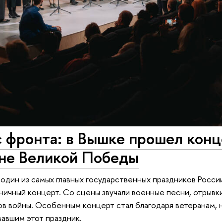
с фронта: в Вышке прошел кон
не Великой Победы
дин из самых главных государственных праздников Росси
ничный концерт. Со сцены звучали военные песни, отрыв
ов войны. Особенным концерт стал благодаря ветеранам, 
вавшим этот праздник.