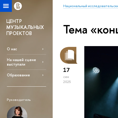
Национальный исследовательски
ЦЕНТР
Тема «кон
МУЗЫКАЛЬНЫХ
ПРОЕКТОВ
О нас
На нашей сцене
выступали
17
Образование
сен
2025
Руководитель