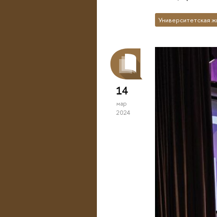
Университетская ж
14
мар
2024