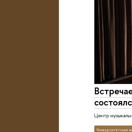
Встречае
состоял
Центр музыкальн
Университетская ж