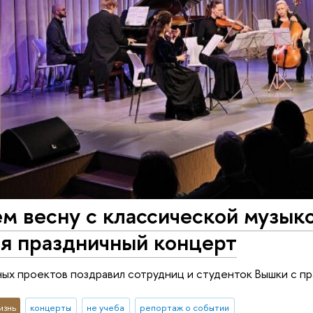
м весну с классической музыко
ся праздничный концерт
ых проектов поздравил сотрудниц и студенток Вышки с п
изнь
концерты
не учеба
репортаж о событии