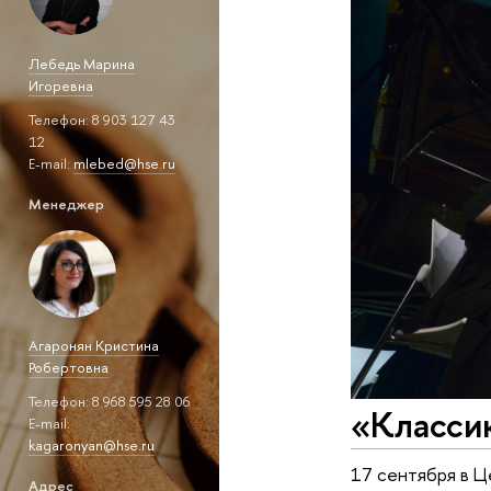
Лебедь Марина
Игоревна
Телефон: 8 903 127 43
12
Е-mail:
mlebed@hse.ru
Менеджер
Агаронян Кристина
Робертовна
Телефон: 8 968 595 28 06
«Классик
Е-mail:
kagaronyan@hse.ru
17 сентября в 
Адрес