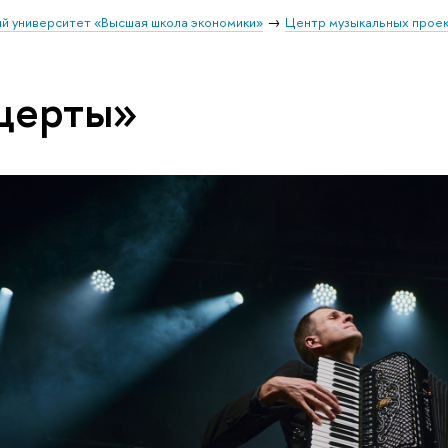
й университет «Высшая школа экономики»
Центр музыкальных прое
церты»