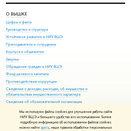
О ВЫШКЕ
ОБ
Цифры и факты
Ли
Руководство и структура
Дов
Устойчивое развитие в НИУ ВШЭ
Ол
Преподаватели и сотрудники
При
Корпуса и общежития
Вы
Закупки
При
Обращения граждан в НИУ ВШЭ
Ас
Фонд целевого капитала
До
Противодействие коррупции
Цен
Сведения о доходах, расходах, об имуществе и
Би
обязательствах имущественного характера
Об
Сведения об образовательной организации
Обр
Людям с ограниченными возможностями здоровья
Мы используем файлы cookies для улучшения работы сайта
Единая платежная страница
НИУ ВШЭ и большего удобства его использования. Более
подробную информацию об использовании файлов cookies
Работа в Вышке
можно найти
здесь
, наши правила обработки персональных